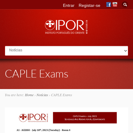
Entrar
Registar-se
Go to:
CAPLE Exams
You are here:
Home
›
Notícias
›
CAPLE Exams