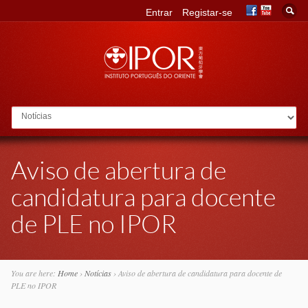
Entrar
Registar-se
Go to:
Aviso de abertura de
candidatura para docente
de PLE no IPOR
You are here:
Home
›
Notícias
›
Aviso de abertura de candidatura para docente de
PLE no IPOR