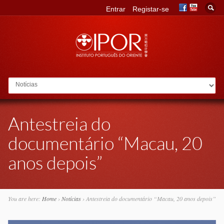
Entrar
Registar-se
Go to:
Antestreia do
documentário “Macau, 20
anos depois”
You are here:
Home
›
Notícias
›
Antestreia do documentário “Macau, 20 anos depois”