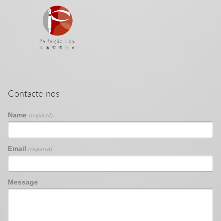
Contacte-nos
Name
(required)
Email
(required)
Message