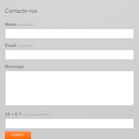
Contacte-nos
Name
(required)
Email
(required)
Message
15 + 6 ?
(Are you human?)
SUBMIT