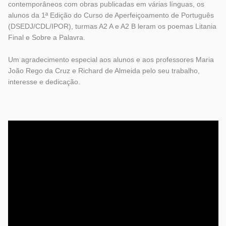
contemporâneos com obras publicadas em várias línguas, os
alunos da 1ª Edição do Curso de Aperfeiçoamento de Português
(DSEDJ/CDL/IPOR), turmas A2 A e A2 B leram os poemas Litania
Final e Sobre a Palavra.
Um agradecimento especial aos alunos e aos professores Maria
João Rego da Cruz e Richard de Almeida pelo seu trabalho,
interesse e dedicação.