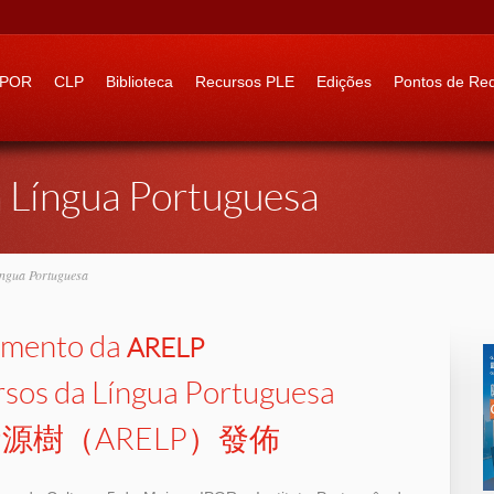
 to:
IPOR
CLP
Biblioteca
Recursos PLE
Edições
Pontos de Re
a Língua Portuguesa
íngua Portuguesa
mento da
ARELP
rsos da Língua Portuguesa
源樹（ARELP）發佈