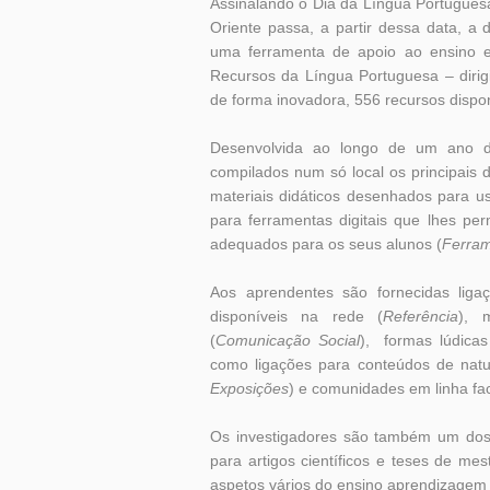
Assinalando o Dia da Língua Portuguesa
Oriente passa, a partir dessa data, a d
uma ferramenta de apoio ao ensino 
Recursos da Língua Portuguesa – dirig
de forma inovadora, 556 recursos dispo
Desenvolvida ao longo de um ano d
compilados num só local os principais
materiais didáticos desenhados para us
para ferramentas digitais que lhes perm
adequados para os seus alunos (
Ferra
Aos aprendentes são fornecidas ligaç
disponíveis na rede (
Referência
), 
(
Comunicação Social
), formas lúdica
como ligações para conteúdos de natu
Exposições
) e comunidades em linha fac
Os investigadores são também um dos 
para artigos científicos e teses de m
aspetos vários do ensino aprendizagem