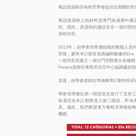
葡語資源樹亦為研究學者提供近期關於對
葡語資源樹上的材料是專門為適應中國
的。因此，資源樹的建設並非一個封閉
源樹內容。
2013年，由學會領導層組織的教職人
而後，參與本計劃並負責編輯數據的Dra. B
一致同意其建立一個分門別類整合各種網上資源
Pereira老師在葡萄牙語言中心協調處
其後，由學會老師在準備教學計劃時所寫
學會領導層在第一階段首先進行了支持
味著現在本計劃將進入第二階段，即為
具。藉此，我們希望東方葡萄牙學會能
機構。