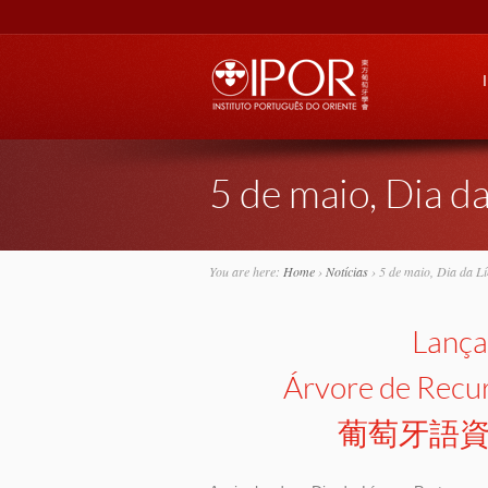
Go
5 de maio, Dia d
You are here:
Home
›
Notícias
›
5 de maio, Dia da L
Lança
Árvore de Recu
葡萄牙語資