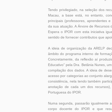
Tendo privilegiado, na seleção dos re
Macau, a base está, no entanto, conc
principais (professores, aprendentes 
da sua atuação. A Árvore de Recursos d
Espera o IPOR com esta iniciativa igu
sentido de fornecer contributos que ap
A ideia de organização da ARELP dec
âmbito do programa interno de formaç
Concretamente, da reflexão aí produz
Educativo” pela Dra. Betânia Nunes, um
compilação dos dados. A ideia de desen
acesso por categorias ao conjunto alar
consistência, nela tendo também partic
anotação de cada um dos recursos),
Portuguesa do IPOR.
Numa segunda, passarão igualmente a s
corpo docente do IPOR e que resul