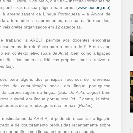
 e da Cultura, 5 de Maio, o IPOR – Instituto Português do
isponibilizar na sua página na internet (
www.ipor.org.mo
)
e à aprendizagem da Língua Portuguesa – a Árvore de
ida a formadores e aprendentes, na qual estão reunidos,
níveis
online
organizados em 12 categorias.
e trabalho, a ARELP permite aos docentes encontrar
 documentos de referência para o ensino de PLE em vigor,
o em contexto letivo (
Sala de Aula
), bem como a ligação
itirão criar materiais didáticos próprios, mais atrativos e
mentas
).
ões para alguns dos principais recursos de referência
meios de comunicação social em língua portuguesa
s de aprendizagem da língua (
Sala de Aula
,
Jogos
) bem
reza cultural em língua portuguesa (cf.
Cinema
,
Música
,
ilitadoras de aprendizagens não formais (
Redes
).
destinatários da ARELP, aí podendo encontrar a ligação
estrado e de doutoramento produzidas recentemente sobre
 do português como língua estrangeira ou segunda.