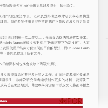
外葡語教學各方面的學術文章以及博士、碩士論文。
及澳門地區葡語學員、老師及對外葡語教學研究學者而挑選
的計劃。我們希望使用者能夠幫助我們不斷改進及及時更新資
員內部培訓計劃第一次工作坊上，葡語資源樹的想法首次提出。
etânia Nunes老師提出要應用”教學環境下的新技術”。大家
使用戶能夠方便查閱的平台的想法，而Dr. João Paulo
的指導下審閱及標注了所有文件。
作的相關材料也將會被放上葡語資源樹。
工具及教學資源的整理及分類之工作。而葡語資源樹的發佈意
葡語學生、教師及研究學者繼續創作更多的材料、資源及工
夠成為旨在葡語培訓、葡語教學資源創作以及文化藝術傳播之