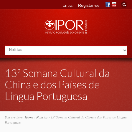
Entrar
Registar-se
Go to:
13ª Semana Cultural da
China e dos Países de
Língua Portuguesa
You are here:
Home
›
Notícias
›
13ª Semana Cultural da China e dos Países de Língua
Portuguesa