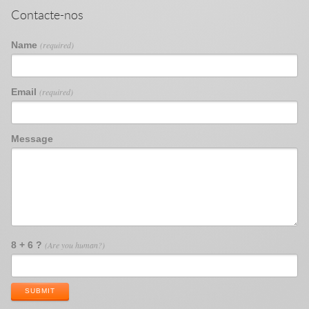
Contacte-nos
Name
(required)
Email
(required)
Message
8 + 6 ?
(Are you human?)
SUBMIT