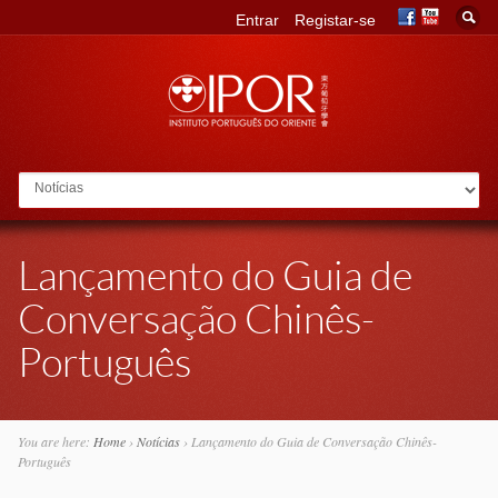
Entrar
Registar-se
Go to:
Lançamento do Guia de
Conversação Chinês-
Português
You are here:
Home
›
Notícias
›
Lançamento do Guia de Conversação Chinês-
Português