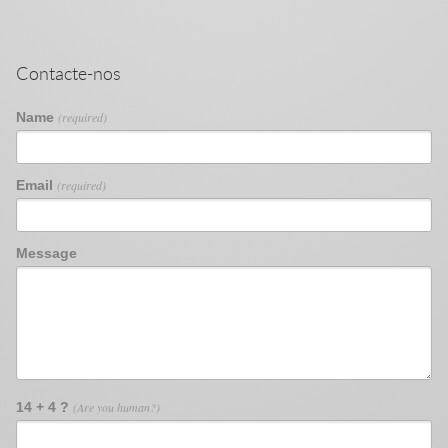
Contacte-nos
Name
(required)
Email
(required)
Message
14 + 4 ?
(Are you human?)