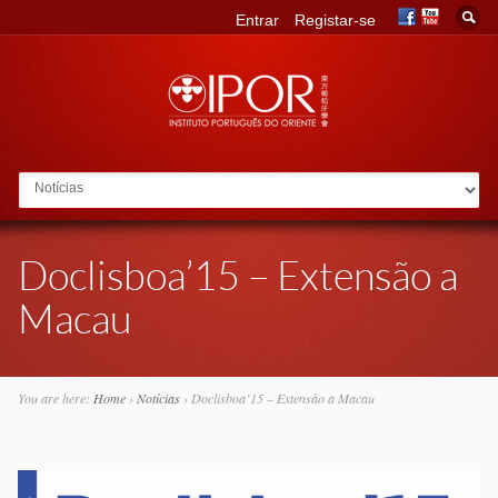
Entrar
Registar-se
Go to:
Doclisboa’15 – Extensão a
Macau
You are here:
Home
›
Notícias
›
Doclisboa’15 – Extensão a Macau