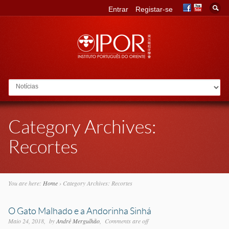
Entrar
Registar-se
Go to:
Category Archives:
Recortes
You are here:
Home
›
Category Archives: Recortes
O Gato Malhado e a Andorinha Sinhá
Maio 24, 2018
by
André Mergulhão
Comments are off