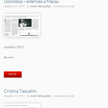
Doclisboa – extensão a Macau
Outubro 27, 2017
by
André Mergulhão
Comments are off
outubro 2017
Categorias
Recortes
Etiquetas
MORE
Cristina Taquelim
Outubro 25, 2017
by
André Mergulhão
Comments are off