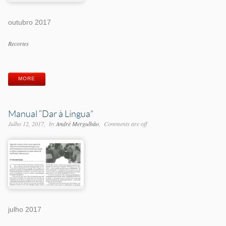
outubro 2017
Categorias
Recortes
Etiquetas
MORE
Manual “Dar à Língua”
Julho 12, 2017
by
André Mergulhão
Comments are off
julho 2017