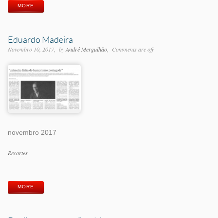
MORE
Eduardo Madeira
Novembro 10, 2017
by
André Mergulhão
Comments are off
novembro 2017
Categorias
Recortes
Etiquetas
MORE