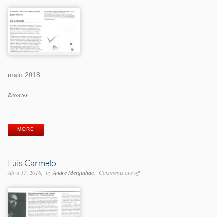
maio 2018
Categorias
Recortes
Etiquetas
MORE
Luís Carmelo
Abril 17, 2018
by
André Mergulhão
Comments are off