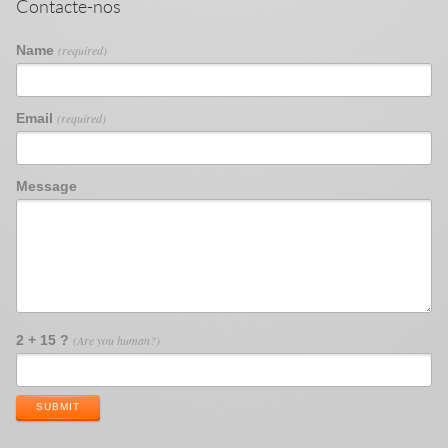
Contacte-nos
Name
(required)
Email
(required)
Message
2 + 15 ?
(Are you human?)
SUBMIT