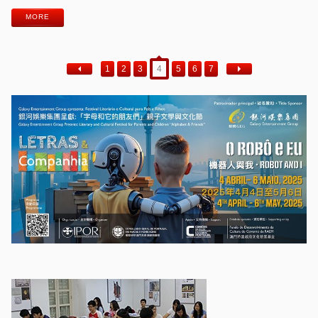
MORE
1
2
3
4
5
6
7