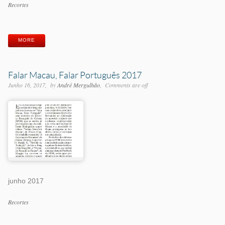
Categorias
Recortes
Etiquetas
MORE
Falar Macau, Falar Português 2017
Junho 16, 2017
by
André Mergulhão
Comments are off
junho 2017
Categorias
Recortes
Etiquetas