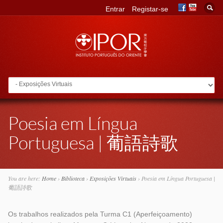
Entrar
Registar-se
Go to:
Poesia em Língua
Portuguesa | 葡語詩歌
You are here:
Home
›
Biblioteca
›
Exposições Virtuais
›
Poesia em Língua Portuguesa |
葡語詩歌
Os trabalhos realizados pela Turma C1 (Aperfeiçoamento)