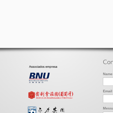
Con
Nam
Emai
Mess