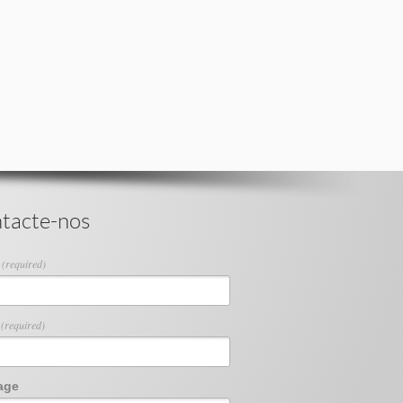
tacte-nos
e
(required)
l
(required)
age