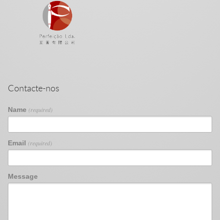
Contacte-nos
Name
(required)
Email
(required)
Message