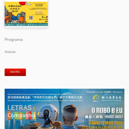
Programa
Categorias
Notícias
Etiquetas
MORE