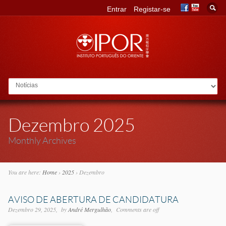
Entrar
Registar-se
Go to:
Dezembro 2025
Monthly Archives
You are here:
Home
›
2025
›
Dezembro
AVISO DE ABERTURA DE CANDIDATURA
Dezembro 29, 2025
by
André Mergulhão
Comments are off