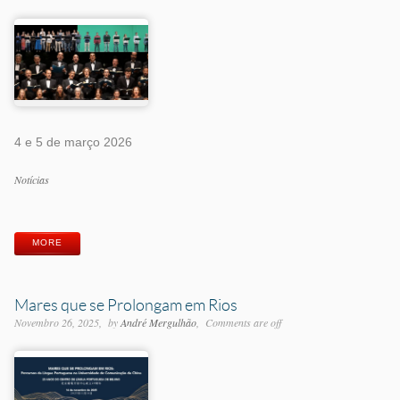
4 e 5 de março 2026
Categorias
Notícias
Etiquetas
MORE
Mares que se Prolongam em Rios
Novembro 26, 2025
by
André Mergulhão
Comments are off