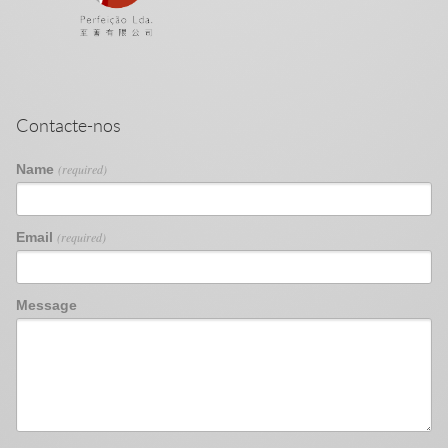
Contacte-nos
Name
(required)
Email
(required)
Message