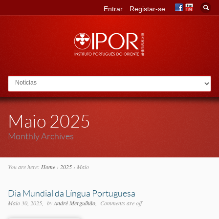
Entrar
Registar-se
Go to:
Maio 2025
Monthly Archives
You are here:
Home
›
2025
›
Maio
Dia Mundial da Língua Portuguesa
Maio 30, 2025
by
André Mergulhão
Comments are off