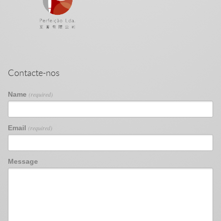
Contacte-nos
Name
(required)
Email
(required)
Message