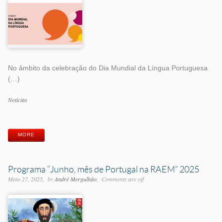
No âmbito da celebração do Dia Mundial da Língua Portuguesa
(…)
Categorias
Notícias
Etiquetas
MORE
Programa “Junho, mês de Portugal na RAEM” 2025
Maio 27, 2025
by
André Mergulhão
Comments are off