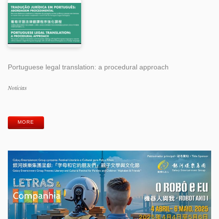
Portuguese legal translation: a procedural approach
Categorias
Notícias
Etiquetas
MORE