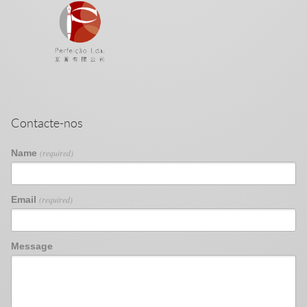
Contacte-nos
Name
(required)
Email
(required)
Message