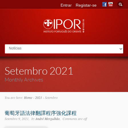
Entrar
Registar-se
Go to:
Setembro 2021
Monthly Archives
You are here:
Home
›
2021
›
Setembro
葡萄牙語法律翻譯程序強化課程
Setembro 9, 2021
by
André Mergulhão
Comments are off