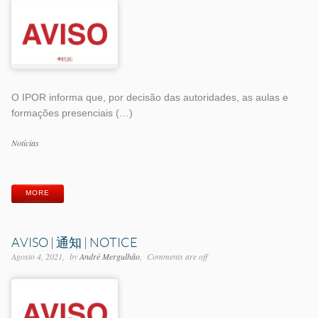
O IPOR informa que, por decisão das autoridades, as aulas e
formações presenciais (…)
Categorias
Notícias
Etiquetas
MORE
AVISO | 通知 | NOTICE
Agosto 4, 2021
by
André Mergulhão
Comments are off