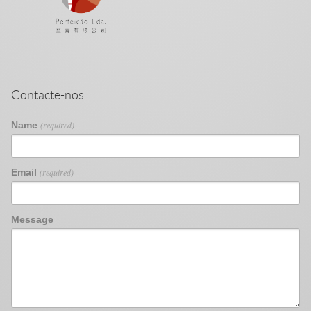
Contacte-nos
Name
(required)
Email
(required)
Message