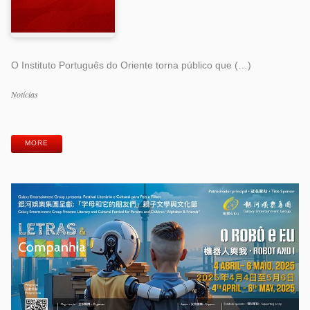
O Instituto Português do Oriente torna público que (…)
Categorias
Notícias
Etiquetas
MORE