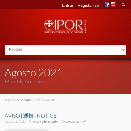
Entrar
Registar-se
Go to:
Agosto 2021
Monthly Archives
You are here:
Home
›
2021
›
Agosto
AVISO | 通告 | NOTICE
Agosto 8, 2021
by
André Mergulhão
Comments are off