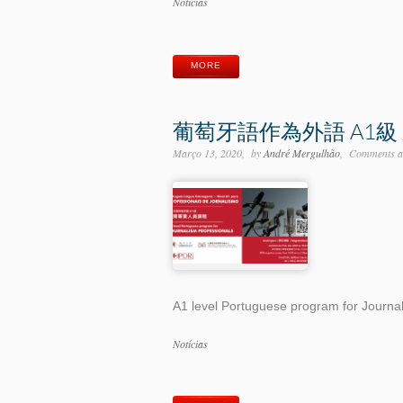
Categorias
Notícias
Etiquetas
MORE
葡萄牙語作為外語 A1級
Março 13, 2020
by
André Mergulhão
Comments ar
A1 level Portuguese program for Journa
Categorias
Notícias
Etiquetas