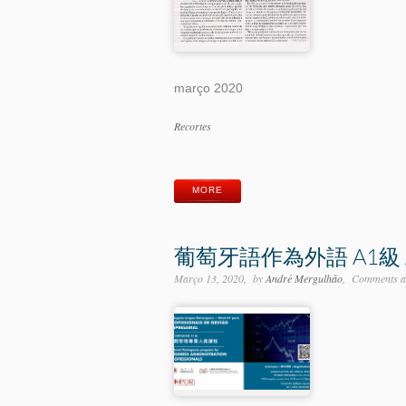
março 2020
Categorias
Recortes
Etiquetas
MORE
葡萄牙語作為外語 A1
Março 13, 2020
by
André Mergulhão
Comments ar