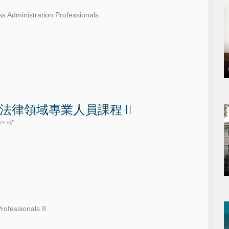
s Administration Professionals
 法律領域專業人員課程 II
e off
rofessionals II