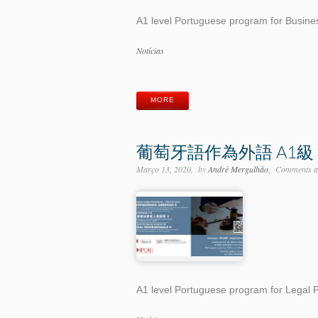
A1 level Portuguese program for Busines
Categorias
Notícias
Etiquetas
MORE
葡萄牙語作為外語 A1級
Março 13, 2020
by
André Mergulhão
Comments ar
A1 level Portuguese program for Legal P