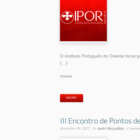
O Instituto Português do Oriente torna
(…)
Categorias
Notícias
Etiquetas
MORE
III Encontro de Pontos d
Novembro 30, 2017
by
André Mergulhão
Comment