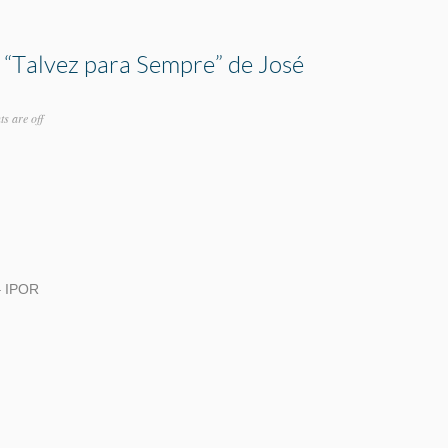
 “Talvez para Sempre” de José
s are off
– IPOR