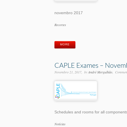
novembro 2017
Categorias
Recortes
Etiquetas
MORE
CAPLE Exames – Novem
Novembro 21, 2017
by
André Mergulhão
Comment
Schedules and rooms for all component
Categorias
Notícias