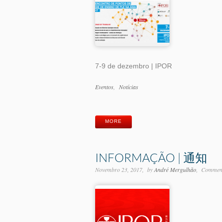
7-9 de dezembro | IPOR
Categorias
Eventos
Notícias
Etiquetas
MORE
INFORMAÇÃO | 通知
Novembro 23, 2017
by
André Mergulhão
Comment