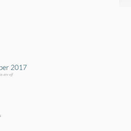
ber 2017
s are off
s