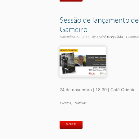
Sessão de lançamento de
Gameiro
Novembro 21, 2017
by
André Mergulhão
Comment
24 de novembro | 18:30 | Café Oriente 
Categorias
Eventos
Notícias
Etiquetas
MORE