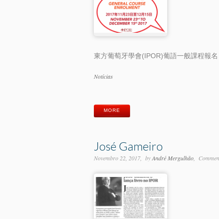
東方葡萄牙學會(IPOR)葡語一般課程報名
Categorias
Notícias
Etiquetas
MORE
José Gameiro
Novembro 22, 2017
by
André Mergulhão
Comment