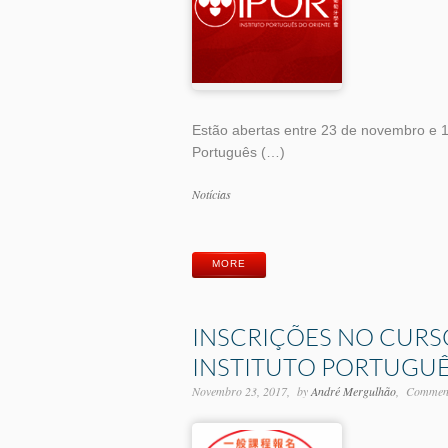
Estão abertas entre 23 de novembro e 1
Português (…)
Categorias
Notícias
Etiquetas
MORE
INSCRIÇÕES NO CURS
INSTITUTO PORTUGUÊS
Novembro 23, 2017
by
André Mergulhão
Comment