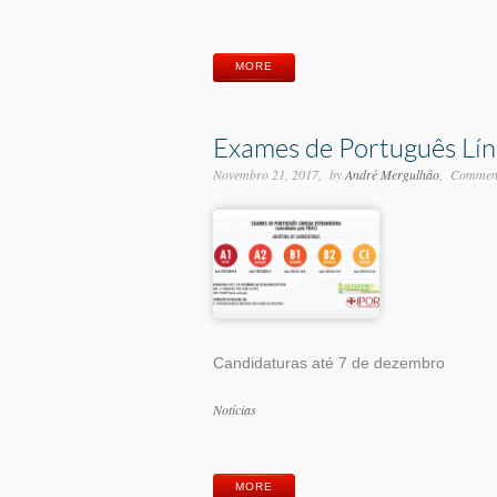
Etiquetas
MORE
Exames de Português Lín
Novembro 21, 2017
by
André Mergulhão
Comment
Candidaturas até 7 de dezembro
Categorias
Notícias
Etiquetas
MORE