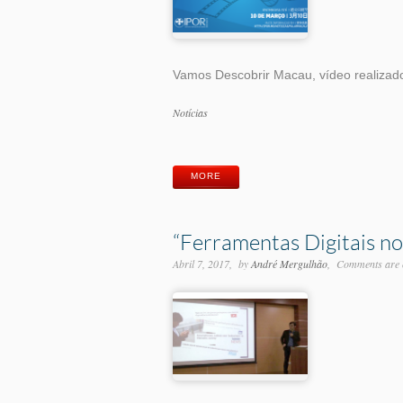
Vamos Descobrir Macau, vídeo realizado
Categorias
Notícias
Etiquetas
MORE
“Ferramentas Digitais no
Abril 7, 2017
by
André Mergulhão
Comments are 