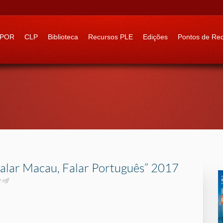
 to:
IPOR
CLP
Biblioteca
Recursos PLE
Edições
Pontos de Re
alar Macau, Falar Português” 2017
 off