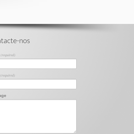
tacte-nos
e
(required)
l
(required)
age