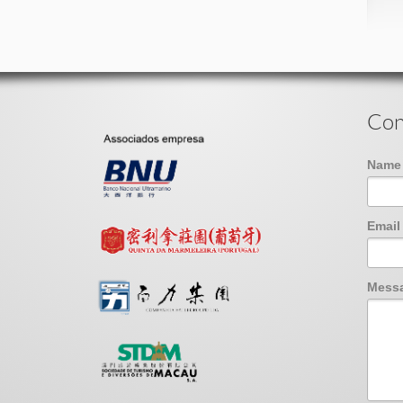
Con
Nam
Emai
Mess