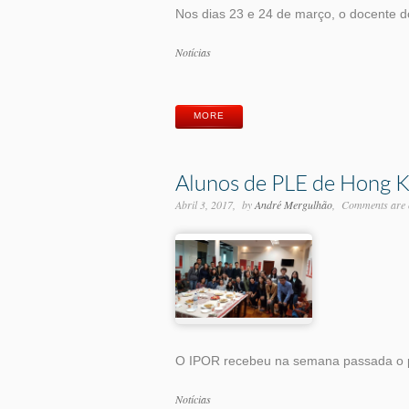
Nos dias 23 e 24 de março, o docente 
Categorias
Notícias
Etiquetas
MORE
Alunos de PLE de Hong K
Abril 3, 2017
by
André Mergulhão
Comments are 
O IPOR recebeu na semana passada o pr
Categorias
Notícias