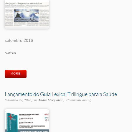
setembro 2016
Categorias
Notícias
Etiquetas
MORE
Lançamento do Guia Lexical Trilingue para a Saúde
Setembro 27, 2016
by
André Mergulhão
Comments are off