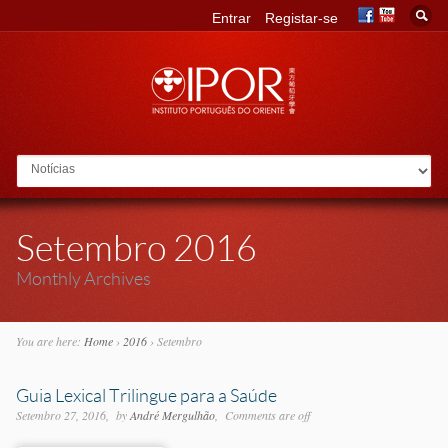
Entrar
Registar-se
Go to:
Setembro 2016
Monthly Archives
You are here:
Home
›
2016
›
Setembro
Guia Lexical Trilingue para a Saúde
Setembro 27, 2016
by
André Mergulhão
Comments are off