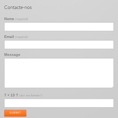
Contacte-nos
Name
(required)
Email
(required)
Message
7 + 13 ?
(Are you human?)
SUBMIT