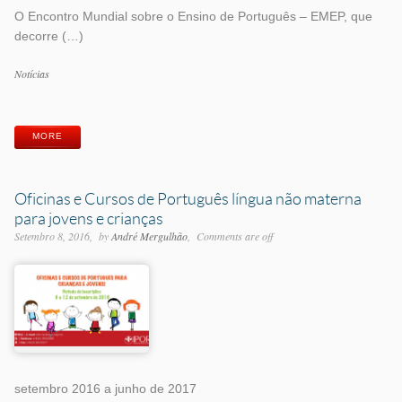
O Encontro Mundial sobre o Ensino de Português – EMEP, que
decorre (…)
Categorias
Notícias
Etiquetas
MORE
Oficinas e Cursos de Português língua não materna
para jovens e crianças
Setembro 8, 2016
by
André Mergulhão
Comments are off
setembro 2016 a junho de 2017