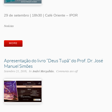
29 de setembro | 18h30 | Café Oriente – IPOR
Categorias
Notícias
Etiquetas
MORE
Apresentação do livro “Deus Tupã” do Prof. Dr. José
Manuel Simões
Setembro 21, 2016
by
André Mergulhão
Comments are off