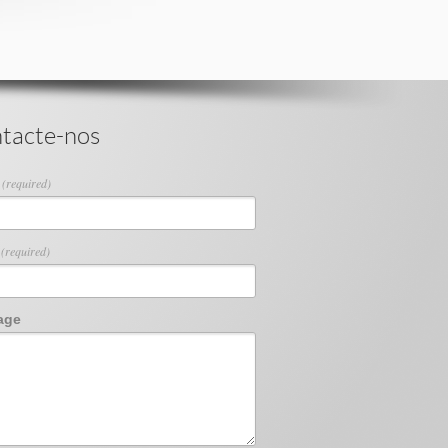
tacte-nos
e
(required)
l
(required)
age