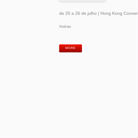
de 20 a 26 de julho | Hong Kong Convent
Categorias
Notícias
Etiquetas
MORE