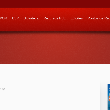
 to:
IPOR
CLP
Biblioteca
Recursos PLE
Edições
Pontos de Re
 off