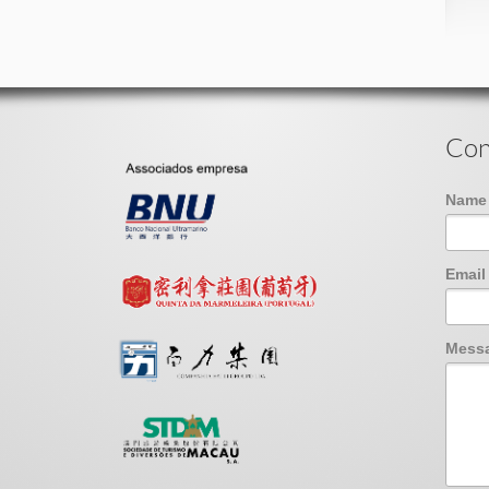
Con
Nam
Emai
Mess