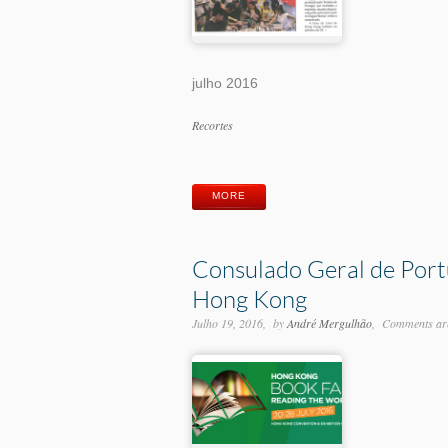
julho 2016
Categorias
Recortes
Etiquetas
MORE
Consulado Geral de Portu
Hong Kong
Julho 19, 2016
by
André Mergulhão
Comments are