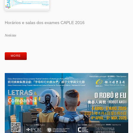
Horários e salas dos exames CAPLE 2016
Categorias
Notícias
Etiquetas
MORE