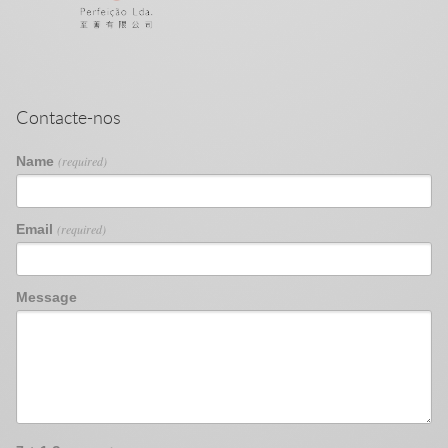
Contacte-nos
Name
(required)
Email
(required)
Message