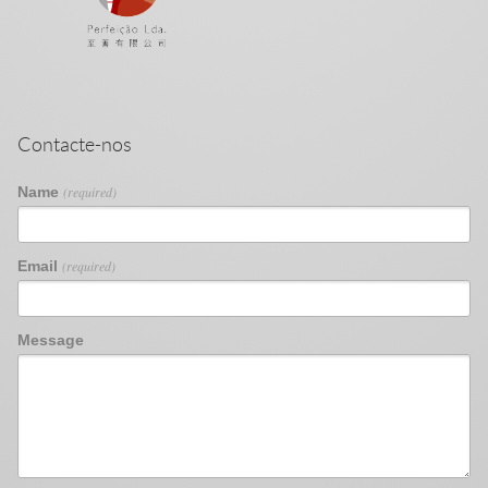
Contacte-nos
Name
(required)
Email
(required)
Message