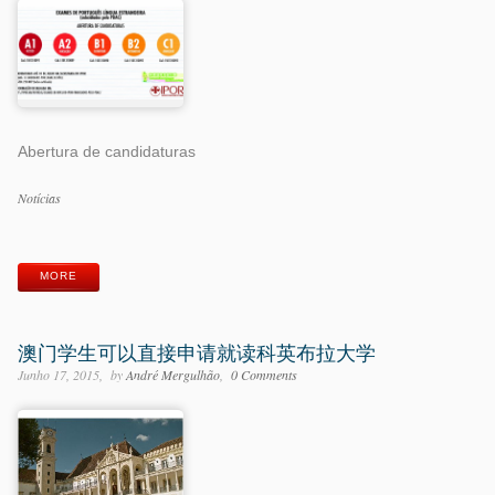
Abertura de candidaturas
Categorias
Notícias
Etiquetas
MORE
澳门学生可以直接申请就读科英布拉大学
Junho 17, 2015
by
André Mergulhão
0 Comments