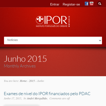
Entrar
Registar-se
Go to:
Junho 2015
Monthly Archives
You are here:
Home
›
2015
›
Junho
Exames de nível do IPOR financiados pelo PDAC
Junho 17, 2015
by
André Mergulhão
Comments are off