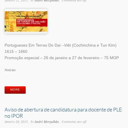
Janeiro 21, 2015
by
André Mergulhão
Comments are off
Portugueses Em Terras Do Dai –Viêt (Cochinchina e Tun Kim)
1615 – 1660
Promoção especial – 26 de janeiro a 27 de fevereiro – 75 MOP
Categorias
Notícias
Etiquetas
MORE
Aviso de abertura de candidatura para docente de PLE
no IPOR
Janeiro 20, 2015
by
André Mergulhão
Comments are off