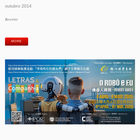
outubro 2014
Categorias
Recortes
Etiquetas
MORE