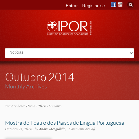
Entrar
Registar-se
Go to:
Outubro 2014
Monthly Archives
You are here:
Home
›
2014
›
Outubro
Mostra de Teatro dos Países de Língua Portuguesa
Outubro 21, 2014
by
André Mergulhão
Comments are off