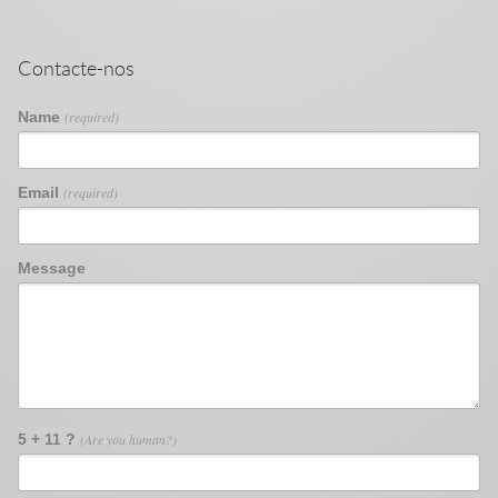
Contacte-nos
Name
(required)
Email
(required)
Message
5 + 11 ?
(Are you human?)