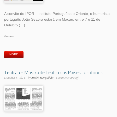
A convite do IPOR – Instituto Português do Oriente, o humorista
português João Seabra estará em Macau, entre 7 e 11 de
Outubro (…)
Categorias
Eventos
Etiquetas
MORE
Teatrau – Mostra de Teatro dos Países Lusófonos
Outubro 3, 2014
by
André Mergulhão
Comments are off