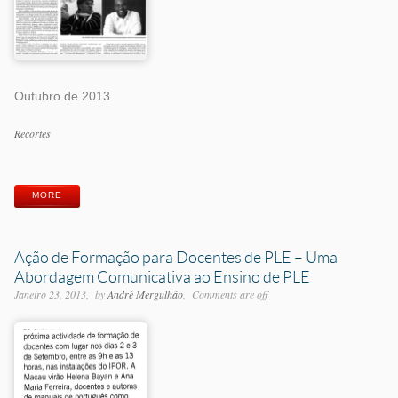
Outubro de 2013
Categorias
Recortes
Etiquetas
MORE
Ação de Formação para Docentes de PLE – Uma
Abordagem Comunicativa ao Ensino de PLE
Janeiro 23, 2013
by
André Mergulhão
Comments are off