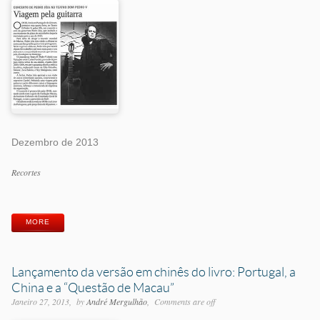
Dezembro de 2013
Categorias
Recortes
Etiquetas
MORE
Lançamento da versão em chinês do livro: Portugal, a
China e a “Questão de Macau”
Janeiro 27, 2013
by
André Mergulhão
Comments are off