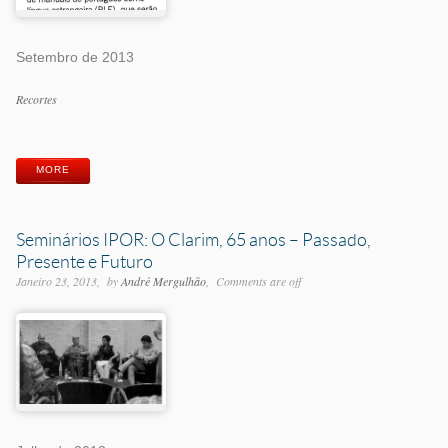
Setembro de 2013
Categorias
Recortes
Etiquetas
MORE
Seminários IPOR: O Clarim, 65 anos – Passado,
Presente e Futuro
Janeiro 23, 2013
by
André Mergulhão
Comments are off