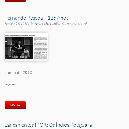
Fernando Pessoa – 125 Anos
Janeiro 23, 2013
by
André Mergulhão
Comments are off
Junho de 2013
Categorias
Recortes
Etiquetas
MORE
Lançamentos IPOR: Os Índios Potiguara