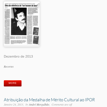
Dezembro de 2013
Categorias
Recortes
Etiquetas
MORE
Atribuição da Medalha de Mérito Cultural ao IPOR
Janeiro 24, 2013
by
André Mergulhão
Comments are off