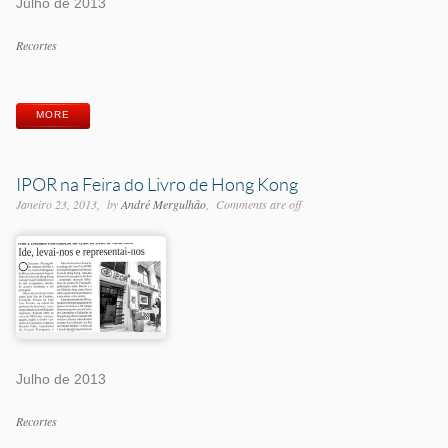
Julho de 2013
Categorias
Recortes
Etiquetas
MORE
IPOR na Feira do Livro de Hong Kong
Janeiro 23, 2013
by
André Mergulhão
Comments are off
Julho de 2013
Categorias
Recortes
Etiquetas