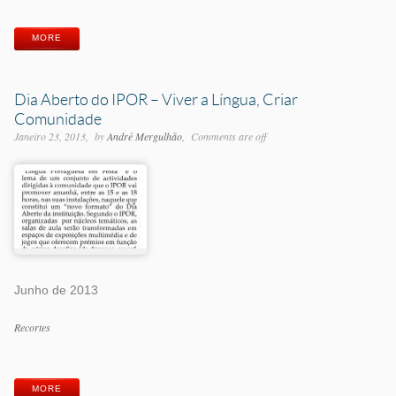
MORE
Dia Aberto do IPOR – Viver a Língua, Criar
Comunidade
Janeiro 23, 2013
by
André Mergulhão
Comments are off
Junho de 2013
Categorias
Recortes
Etiquetas
MORE