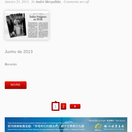
Janeiro 23, 2013
by
André Mergulhão
Comments are off
Junho de 2013
Categorias
Recortes
Etiquetas
MORE
1
2