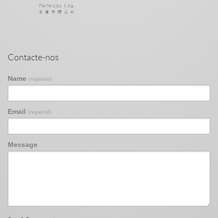
Contacte-nos
Name
(required)
Email
(required)
Message