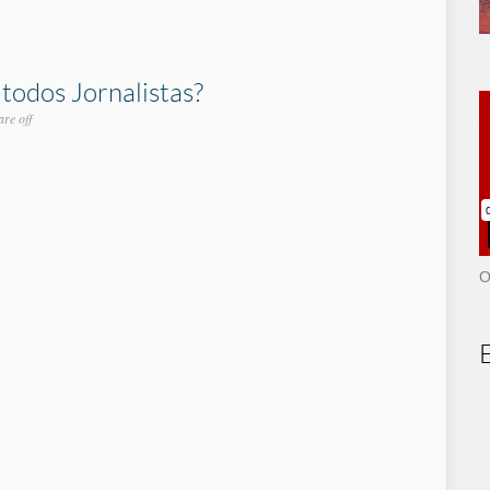
todos Jornalistas?
re off
O