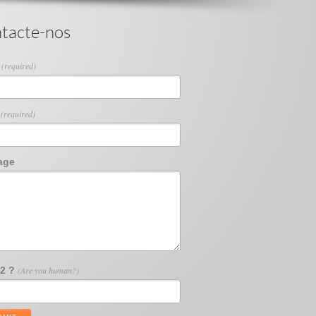
tacte-nos
e
(required)
l
(required)
age
12 ?
(Are you human?)