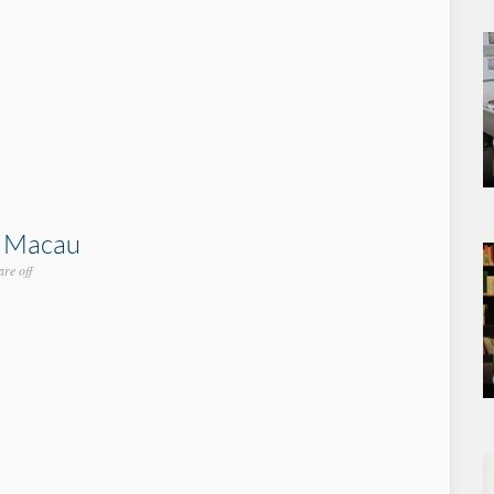
m Macau
re off