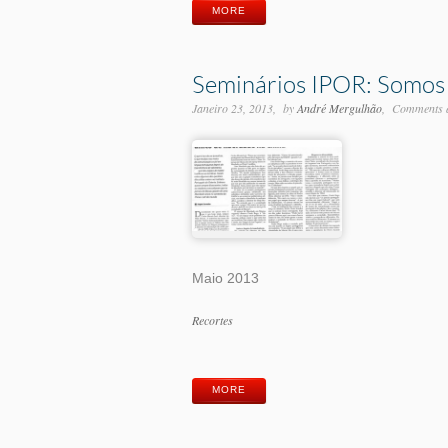
MORE
Seminários IPOR: Somos 
Janeiro 23, 2013
by
André Mergulhão
Comments a
Maio 2013
Categorias
Recortes
Etiquetas
MORE