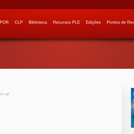
 to:
IPOR
CLP
Biblioteca
Recursos PLE
Edições
Pontos de Re
re off