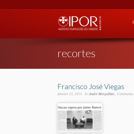
Go
recortes
Francisco José Viegas
Janeiro 23, 2013
by
André Mergulhão
Comments a