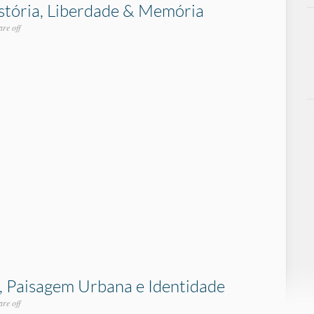
istória, Liberdade & Memória
re off
 Paisagem Urbana e Identidade
re off