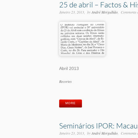
25 de abril – Factos & H
Janeiro 23, 2013
by
André Mergulhão
Comments a
Abril 2013
Categorias
Recortes
Etiquetas
MORE
Seminários IPOR: Macau,
Janeiro 23, 2013
by
André Mergulhão
Comments a