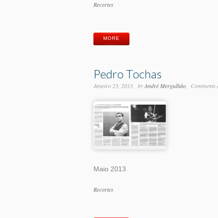
Categorias
Recortes
Etiquetas
MORE
Pedro Tochas
Janeiro 23, 2013
by
André Mergulhão
Comments a
Maio 2013
Categorias
Recortes
Etiquetas