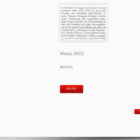
Março 2013
Categorias
Recortes
Etiquetas
MORE