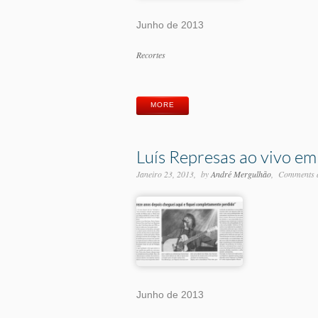
Junho de 2013
Categorias
Recortes
Etiquetas
MORE
Luís Represas ao vivo e
Janeiro 23, 2013
by
André Mergulhão
Comments a
Junho de 2013