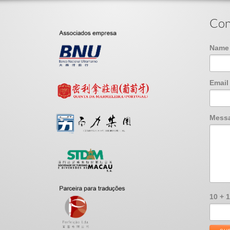
Con
Nam
Emai
Mess
10 + 